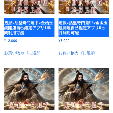
透派×活盤奇門遁甲×金函玉
透派×活盤奇門遁甲×金函玉
鏡開運自己鑑定アプリ1年
鏡開運自己鑑定アプリ6ヵ
間利用可能
月利用可能
¥
12,000
¥
8,000
お買い物カゴに追加
お買い物カゴに追加