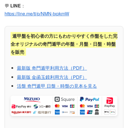
💬
LINE
：
https://line.me/ti/p/NMN-txpkmW
遁甲盤を初心者の方にもわかりやすく作盤をした完
全オリジナルの奇門遁甲の年盤・月盤・日盤・時盤
を販売
最新版 奇門遁甲利用方法（PDF）
最新版 金函玉鏡利用方法（PDF）
活盤 奇門遁甲 日盤・時盤の見本を見る