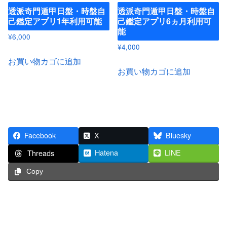
透派奇門遁甲日盤・時盤自
透派奇門遁甲日盤・時盤自
己鑑定アプリ1年利用可能
己鑑定アプリ6ヵ月利用可
能
¥
6,000
¥
4,000
お買い物カゴに追加
お買い物カゴに追加
Facebook
X
Bluesky
Hatena
LINE
Threads
Copy