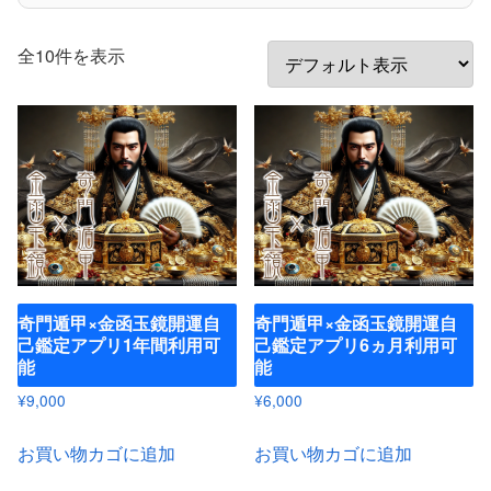
全10件を表示
奇門遁甲×金函玉鏡開運自
奇門遁甲×金函玉鏡開運自
己鑑定アプリ1年間利用可
己鑑定アプリ6ヵ月利用可
能
能
¥
9,000
¥
6,000
お買い物カゴに追加
お買い物カゴに追加