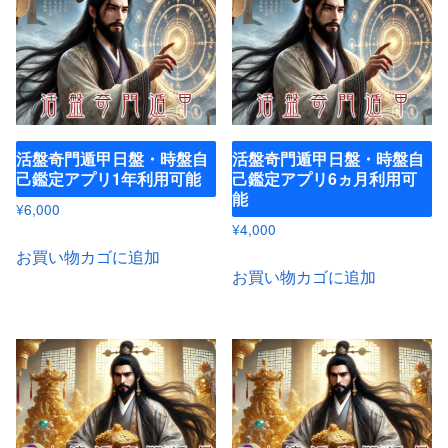
活盤奇門遁甲日盤・時盤自
活盤奇門遁甲日盤・時盤自
己鑑定アプリ1年利用可能
己鑑定アプリ6ヵ月利用可
能
¥
6,000
¥
4,000
お買い物カゴに追加
お買い物カゴに追加