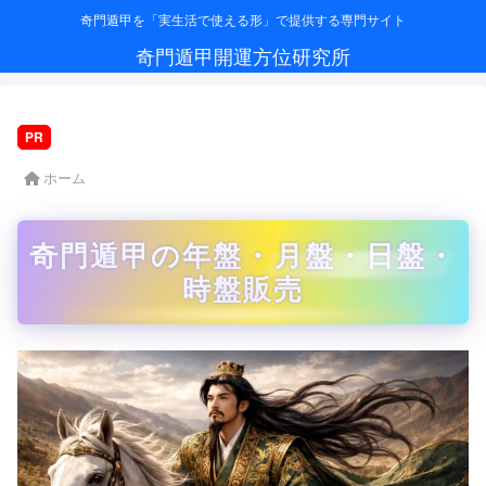
奇門遁甲を「実生活で使える形」で提供する専門サイト
奇門遁甲開運方位研究所
PR
ホーム
奇門遁甲の年盤・月盤・日盤・
時盤販売