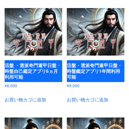
活盤 ・透派奇門遁甲日盤・
活盤・透派奇門遁甲日盤・
時盤自己鑑定アプリ6ヵ月
時盤鑑定アプリ1年間利用
利用可能
可能
¥
6,000
¥
9,000
お買い物カゴに追加
お買い物カゴに追加