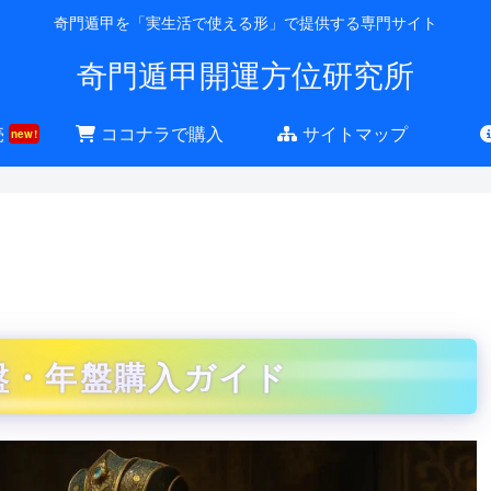
奇門遁甲を「実生活で使える形」で提供する専門サイト
奇門遁甲開運方位研究所
売
ココナラで購入
サイトマップ
new!
盤・年盤購入ガイド