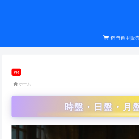
奇門遁甲販
PR
ホーム
時盤・日盤・月