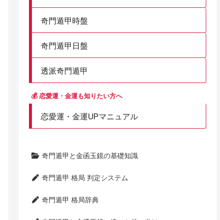
奇門遁甲時盤
奇門遁甲日盤
透派奇門遁甲
💰 恋愛運・金運も知りたい方へ
恋愛運・金運UPマニュアル
奇門遁甲と金函玉鏡の基礎知識
奇門遁甲 格局 判定システム
奇門遁甲 格局辞典