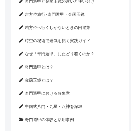
奇門遁甲と金函玉鏡の違いと使い分け
吉方位旅行×奇門遁甲・金函玉鏡
凶方位へ行くしかないときの回避策
時空の秘術で運気を拓く実践ガイド
なぜ「奇門遁甲」にたどり着くのか？
奇門遁甲とは？
金函玉鏡とは？
奇門遁甲における各象意
中国式八門・九星・八神を深堀
奇門遁甲の体験と活用事例