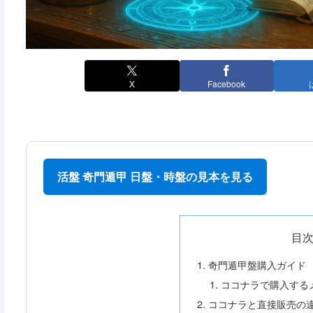
X
Facebook
活盤 奇門遁甲 日盤・時盤の見本を見る
目
奇門遁甲盤購入ガイド
ココナラで購入する
ココナラと直接販売の