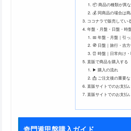
📦 商品の種類が異
💰 同商品の場合は
ココナラで販売してい
年盤・月盤・日盤・時
📅 年盤・月盤｜引
🧭 日盤｜旅行・吉
⏰ 時盤｜日常向け
直販で商品を購入する
▶ 購入の流れ
📩 ご注文後の重要
直販サイトでのお支払
直販サイトでのお支払
奇門遁甲盤購入ガイド