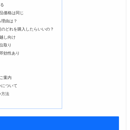
なる
商品価格は同じ
る理由は？
盤のどれを購入したらいいの？
っ越し向け
方位取り
・即効性あり
なご案内
いについて
い方法