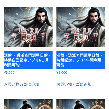
活盤 ・透派奇門遁甲日盤・
活盤・透派奇門遁甲日盤・
時盤自己鑑定アプリ6ヵ月
時盤鑑定アプリ1年間利用
利用可能
可能
¥
6,000
¥
9,000
お買い物カゴに追加
お買い物カゴに追加