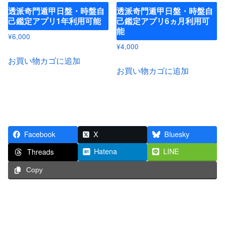
透派奇門遁甲日盤・時盤自
透派奇門遁甲日盤・時盤自
己鑑定アプリ1年利用可能
己鑑定アプリ6ヵ月利用可
能
¥
6,000
¥
4,000
お買い物カゴに追加
お買い物カゴに追加
Facebook
X
Bluesky
Hatena
LINE
Threads
Copy