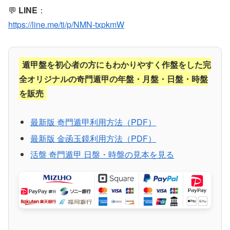
💬
LINE
：
https://line.me/ti/p/NMN-txpkmW
遁甲盤を初心者の方にもわかりやすく作盤をした完
全オリジナルの奇門遁甲の年盤・月盤・日盤・時盤
を販売
最新版 奇門遁甲利用方法（PDF）
最新版 金函玉鏡利用方法（PDF）
活盤 奇門遁甲 日盤・時盤の見本を見る