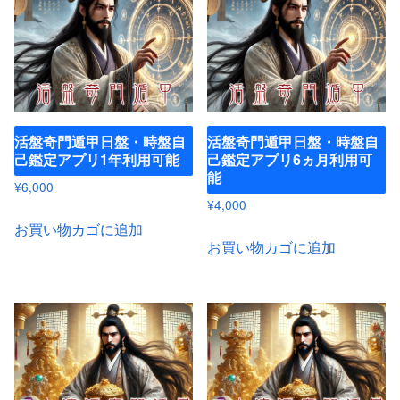
活盤奇門遁甲日盤・時盤自
活盤奇門遁甲日盤・時盤自
己鑑定アプリ1年利用可能
己鑑定アプリ6ヵ月利用可
能
¥
6,000
¥
4,000
お買い物カゴに追加
お買い物カゴに追加