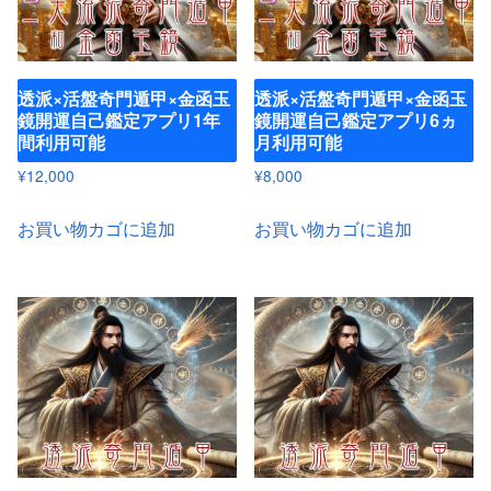
透派×活盤奇門遁甲×金函玉
透派×活盤奇門遁甲×金函玉
鏡開運自己鑑定アプリ1年
鏡開運自己鑑定アプリ6ヵ
間利用可能
月利用可能
¥
12,000
¥
8,000
お買い物カゴに追加
お買い物カゴに追加