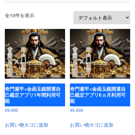
全10件を表示
奇門遁甲×金函玉鏡開運自
奇門遁甲×金函玉鏡開運自
己鑑定アプリ1年間利用可
己鑑定アプリ6ヵ月利用可
能
能
¥
9,000
¥
6,000
お買い物カゴに追加
お買い物カゴに追加