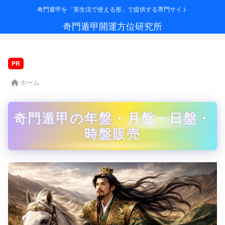
奇門遁甲を「実生活で使える形」で提供する専門サイト
奇門遁甲開運方位研究所
PR
ホーム
奇門遁甲の年盤・月盤・日盤・
時盤販売