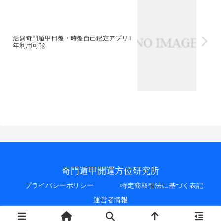
し
4
た
※
派
し
く
年
自
購
奇
く
は
2
己
入
門
は
②
月
鑑
時
遁
②
希
分
定
に
甲
活盤奇門遁甲日盤・時盤自己鑑定アプリ1
希
望
か
ア
ご
年利用可能
と
望
月
ら
プ
連
活
月
か
7
リ
絡
盤
か
ら
ヵ
の
く
奇
ら
1
月
ご
だ
門
7
3
を
提
さ
遁
ヵ
ヵ
希
供
い
甲
月
月
望
。
！
半
※
※
な
①
奇
年
2
2
ど
当
門
分
0
0
※
月
遁
を
2
2
購
分
甲
ま
4
4
入
＋
と
と
年
年
時
翌
い
め
2
7
に
月
え
て
月
月
ご
か
ば
お
分
か
連
奇門遁甲開運方位研究所
ら
時
求
か
ら
絡
1
盤
め
ら
1
く
プライバシーポリシー
特定商取引法に基づく表記
年
奇
い
7
年
だ
も
門
た
ヵ
分
運営者情報
さ
し
遁
だ
月
を
い
く
甲
け
を
希
！
© 2022 奇門遁甲開運方位研究所.
は
の
ま
希