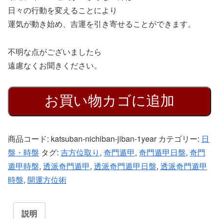
日々の行動を変えることにより
運気が動き始め、吉運を引き寄せることができます。
不明な点がございましたら
遠慮なくお聞きください。
お買い物カゴに追加
商品コード:
katsuban-nichiban-jiban-1year
カテゴリー:
日
盤・時盤
タグ:
吉方位取り
,
奇門遁甲
,
奇門遁甲日盤
,
奇門
遁甲時盤
,
透派奇門遁甲
,
透派奇門遁甲日盤
,
透派奇門遁甲
時盤
,
開運方位術
説明