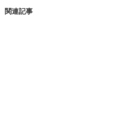
関連記事
×
透
派
・
活
盤
奇
門
遁
×
甲
×
金
函
玉
鏡
×
自
透
己
派
鑑
・
定