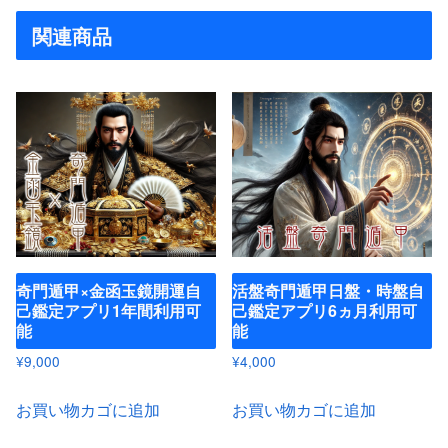
関連商品
奇門遁甲×金函玉鏡開運自
活盤奇門遁甲日盤・時盤自
己鑑定アプリ1年間利用可
己鑑定アプリ6ヵ月利用可
能
能
¥
9,000
¥
4,000
お買い物カゴに追加
お買い物カゴに追加