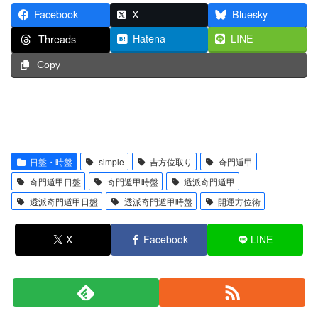
Facebook
X
Bluesky
Hatena
LINE
Threads
Copy
日盤・時盤
simple
吉方位取り
奇門遁甲
奇門遁甲日盤
奇門遁甲時盤
透派奇門遁甲
透派奇門遁甲日盤
透派奇門遁甲時盤
開運方位術
X
Facebook
LINE