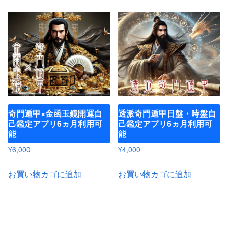
奇門遁甲×金函玉鏡開運自
透派奇門遁甲日盤・時盤自
己鑑定アプリ6ヵ月利用可
己鑑定アプリ6ヵ月利用可
能
能
¥
6,000
¥
4,000
お買い物カゴに追加
お買い物カゴに追加