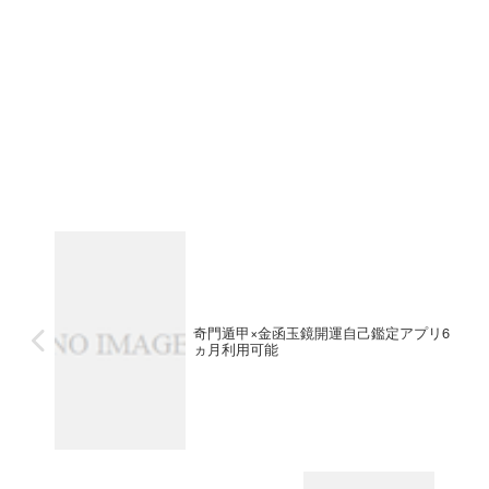
極
当
活
②
年
ら
の
月
盤
希
2
数
三
分
奇
望
月
十
大
＋
門
月
分
年
1
方
翌
遁
か
か
間
位
月
甲
ら
ら
鑑
術
か
自
1
7
定
を
ら
己
3
ヵ
可
セ
6
鑑
ヵ
月
能
ッ
ヵ
定
月
を
な
ト
月
ア
※
希
優
販
も
プ
2
望
れ
売
し
リ
0
な
も
。
く
1
2
ど
の
①
は
年
5
※
！
当
②
利
年
購
①
月
希
用
2
入
当
分
望
可
月
時
月
＋
月
能
分
に
1
分
奇門遁甲×金函玉鏡開運自己鑑定アプリ6
翌
か
！
か
ご
＋
ヵ月利用可能
月
ら
今
ら
連
翌
か
7
回
1
絡
月
ら
ヵ
新
年
く
か
1
月
た
を
だ
ら
2
※
に
希
さ
6
ヵ
2
制
望
い
ヵ
月
0
作
な
！
月
も
2
し
ど
透
も