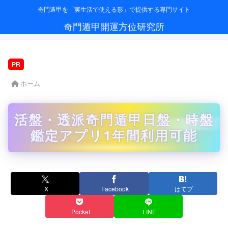
奇門遁甲を「実生活で使える形」で提供する専門サイト
奇門遁甲開運方位研究所
PR
ホーム
活盤・透派奇門遁甲日盤・時盤
鑑定アプリ1年間利用可能
X
Facebook
はてブ
Pocket
LINE