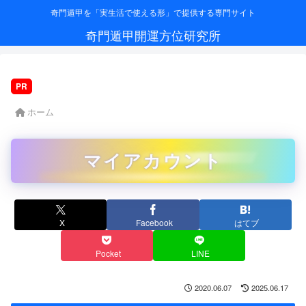
奇門遁甲を「実生活で使える形」で提供する専門サイト
奇門遁甲開運方位研究所
PR
ホーム
マイアカウント
X
Facebook
はてブ
Pocket
LINE
2020.06.07
2025.06.17